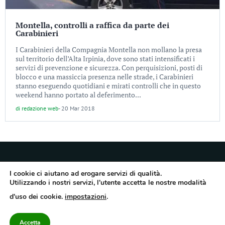
Montella, controlli a raffica da parte dei
Carabinieri
I Carabinieri della Compagnia Montella non mollano la presa
sul territorio dell’Alta Irpinia, dove sono stati intensificati i
servizi di prevenzione e sicurezza. Con perquisizioni, posti di
blocco e una massiccia presenza nelle strade, i Carabinieri
stanno eseguendo quotidiani e mirati controlli che in questo
weekend hanno portato al deferimento...
di
redazione web
-
20 Mar 2018
I cookie ci aiutano ad erogare servizi di qualità.
Utilizzando i nostri servizi, l'utente accetta le nostre modalità
Quotidiano dell’Irpinia, a diffusione regionale. Reg. Trib. di Avellino n.7/12 del
d'uso dei cookie.
impostazioni
.
10/9/2012. Iscritto nel Registro Operatori di Comunicazione al n.7671
Direttore responsabile Gianni Festa – Corriere srl – Via Annarumma 39/A 83100
Avellino – Cap.Soc. 20.000 € – REA 187346 – PI/CF. Reg. naz. stampa 10218/99
Accetta